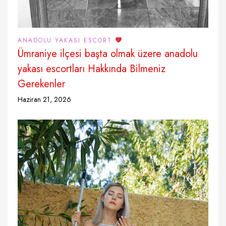
ANADOLU YAKASI ESCORT
Ümraniye ilçesi başta olmak üzere anadolu
yakası escortları Hakkında Bilmeniz
Gerekenler
Haziran 21, 2026